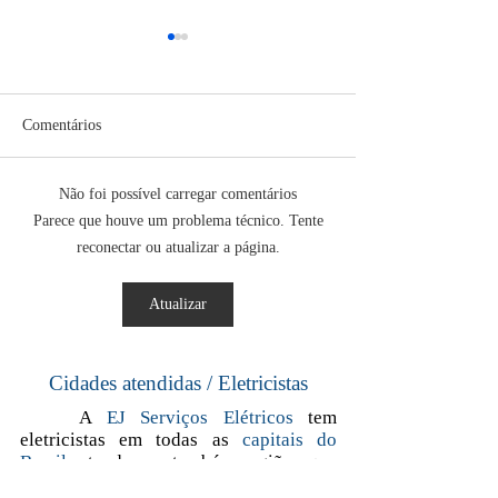
Comentários
Não foi possível carregar comentários
A História da Iluminação no
NR10: Segurança
Parece que houve um problema técnico. Tente
Mundo
Instalações e Ser
reconectar ou atualizar a página.
Eletricidade
Atualizar
Cidades atendidas / Eletricistas
A
EJ Serviços Elétricos
tem
eletricistas em todas as
capitais do
Brasil
, atendemos também regiões que
fazem divisa com a capital.