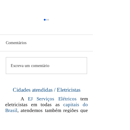
Comentários
A História da Iluminação no
NR10: Segurança
Escreva um comentário
Mundo
Instalações e Ser
Eletricidade
Cidades atendidas / Eletricistas
A
EJ Serviços Elétricos
tem
eletricistas em todas as
capitais do
Brasil
, atendemos também regiões que
fazem divisa com a capital.
Aracaju